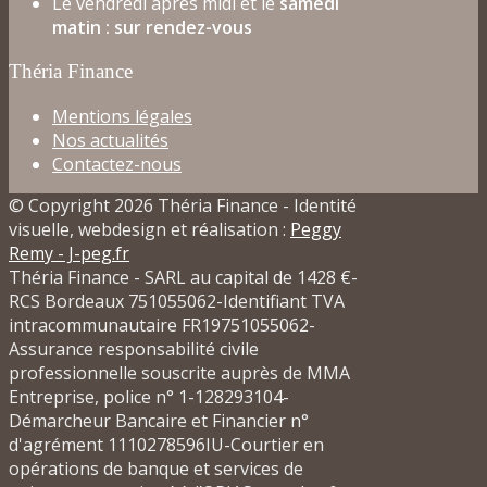
Le vendredi après midi et le
samedi
matin : sur rendez-vous
Théria Finance
Mentions légales
Nos actualités
Contactez-nous
© Copyright 2026 Théria Finance - Identité
visuelle, webdesign et réalisation :
Peggy
Remy - J-peg.fr
Théria Finance - SARL au capital de 1428 €-
RCS Bordeaux 751055062-Identifiant TVA
intracommunautaire FR19751055062-
Assurance responsabilité civile
professionnelle souscrite auprès de MMA
Entreprise, police n° 1-128293104-
Démarcheur Bancaire et Financier n°
d'agrément 1110278596IU-Courtier en
opérations de banque et services de