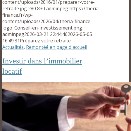
content/uploads/2016/01/preparer-votre-
retraite.jpg
280
830
adminpeg
https://theria-
finance.fr/wp-
content/uploads/2026/04/theria-finance-
logo_Conseil-en-investissement.png
adminpeg
2026-03-21 22:44:46
2026-05-05
16:49:31
Préparez votre retraite
Actualités
,
Remontéé en page d'accueil
Investir dans l’immobilier
locatif