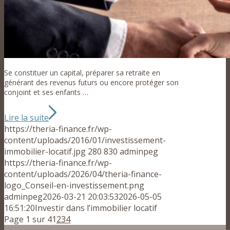
Se constituer un capital, préparer sa retraite en
générant des revenus futurs ou encore protéger son
conjoint et ses enfants …
Lire la suite
https://theria-finance.fr/wp-
content/uploads/2016/01/investissement-
immobilier-locatif.jpg
280
830
adminpeg
https://theria-finance.fr/wp-
content/uploads/2026/04/theria-finance-
logo_Conseil-en-investissement.png
adminpeg
2026-03-21 20:03:53
2026-05-05
16:51:20
Investir dans l’immobilier locatif
Page 1 sur 4
1
2
3
4