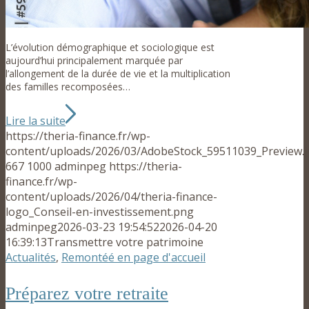
L’évolution démographique et sociologique est
aujourd’hui principalement marquée par
l’allongement de la durée de vie et la multiplication
des familles recomposées…
Lire la suite
https://theria-finance.fr/wp-
content/uploads/2026/03/AdobeStock_59511039_Preview.
667
1000
adminpeg
https://theria-
finance.fr/wp-
content/uploads/2026/04/theria-finance-
logo_Conseil-en-investissement.png
adminpeg
2026-03-23 19:54:52
2026-04-20
16:39:13
Transmettre votre patrimoine
Actualités
,
Remontéé en page d'accueil
Préparez votre retraite