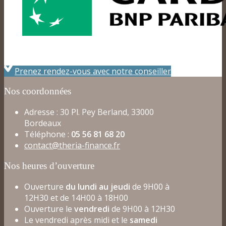
Prenez rendez-vous avec notre conseiller
Nos coordonnées
Adresse : 30 Pl. Pey Berland, 33000
Bordeaux
Téléphone :
05 56 81 68 20
contact@theria-finance.fr
Nos heures d’ouverture
Ouverture
du lundi au jeudi
de 9H00 à
12H30 et de 14H00 à 18H00
Ouverture le
vendredi
de 9H00 à 12H30
Le vendredi après midi et le
samedi