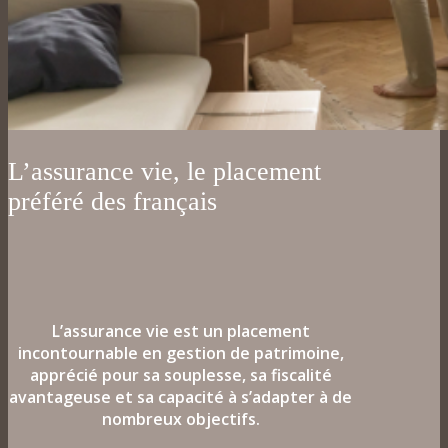
L’assurance vie, le placement
préféré des français
L’assurance vie est un placement
incontournable en gestion de patrimoine,
apprécié pour sa souplesse, sa fiscalité
avantageuse et sa capacité à s’adapter à de
nombreux objectifs.