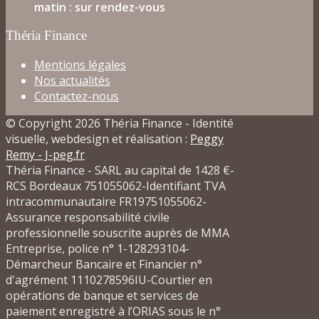
matin : sur rendez-vous
Théria Finance
Mentions légales
Nos actualités
Contactez-nous
© Copyright 2026 Théria Finance - Identité
visuelle, webdesign et réalisation :
Peggy
Remy - J-peg.fr
Théria Finance - SARL au capital de 1428 €-
RCS Bordeaux 751055062-Identifiant TVA
intracommunautaire FR19751055062-
Assurance responsabilité civile
professionnelle souscrite auprès de MMA
Entreprise, police n° 1-128293104-
Démarcheur Bancaire et Financier n°
d'agrément 1110278596IU-Courtier en
opérations de banque et services de
paiement enregistré à l’ORIAS sous le n°