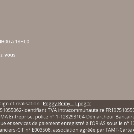
4H00 à 18H00
ez-vous
ign et réalisation :
Peggy Remy - J-peg.fr
x 751055062-Identifiant TVA intracommunautaire FR1975105
 MMA Entreprise, police n° 1-128293104-Démarcheur Bancaire
e et services de paiement enregistré à l’ORIAS sous le n
anciers-CIF n° E003508, association agréée par l'AMF-Carte 