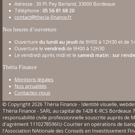
Adresse : 30 Pl. Pey Berland, 33000 Bordeaux
Téléphone :
05 56 81 68 20
contact@theria-finance.fr
Nos heures d’ouverture
Ouverture
du lundi au jeudi
de 9H00 à 12H30 et de 1
Ouverture le
vendredi
de 9H00 à 12H30
Le vendredi après midi et le
samedi matin : sur rend
Théria Finance
Mentions légales
Nos actualités
Contactez-nous
© Copyright 2026 Théria Finance - Identité visuelle, webdes
Théria Finance - SARL au capital de 1428 €-RCS Bordeau
responsabilité civile professionnelle souscrite auprès de
d'agrément 1110278596IU-Courtier en opérations de banqu
l'Association NAtionale des Conseils en Investissement FIn